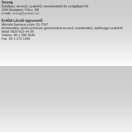
Streng
Építőipari, tervező, szakértő, kereskedelmi és szolgáltató Kft.
1044 Budapest, Fóti u. 9/E
e-mail:
streng@axelero.hu
Erdődi László ügyvezető
Mérnöki Kamarai szám: 01-7167
Közlekedési, tartószerkezeti, geotechnikai tervező, közlekedési, építésügyi szakértő
Mobil: 0620-913-44-39
Telefon: 06-1-390-3549
Fax: 06-1-272-1456